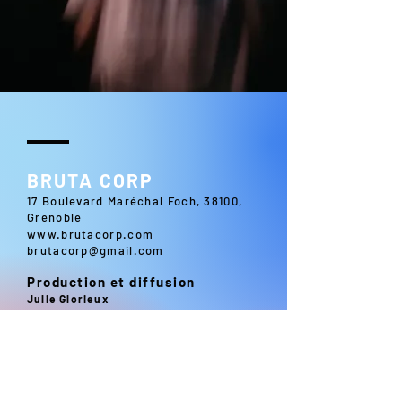
BRUTA CORP​
17 Boulevard Maréchal Foch, 38100,
Grenoble
www.brutacorp.com
brutacorp@gmail.com
Production et diffusion
Julie Glorieux
julieglorieux.prod@gmail.com
Direction artistique
Ramon Lima
ramon.lima13@gmail.com